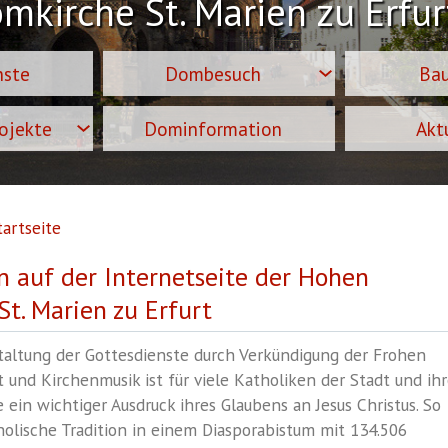
omkirche
St. Marien zu Erfur
nste
Dombesuch
Ba
rojekte
Dominformation
Akt
artseite
 auf der Internetseite der Hohen
t. Marien zu Erfurt
staltung der Gottesdienste durch Verkündigung der Frohen
 und Kirchenmusik ist für viele Katholiken der Stadt und ih
 ein wichtiger Ausdruck ihres Glaubens an Jesus Christus. So
holische Tradition in einem Diasporabistum mit 134.506