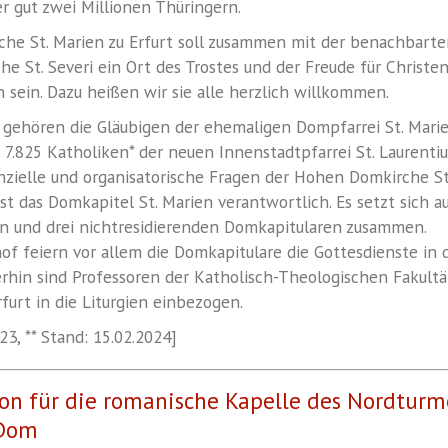
r gut zwei Millionen Thüringern.
he St. Marien zu Erfurt soll zusammen mit der benachbart
he St. Severi ein Ort des Trostes und der Freude für Christe
 sein. Dazu heißen wir sie alle herzlich willkommen.
 gehören die Gläubigen der ehemaligen Dompfarrei St. Mari
7.825 Katholiken* der neuen Innenstadtpfarrei St. Laurentiu
anzielle und organisatorische Fragen der Hohen Domkirche St
ist das Domkapitel St. Marien verantwortlich. Es setzt sich a
en und drei nichtresidierenden Domkapitularen zusammen.
f feiern vor allem die Domkapitulare die Gottesdienste in 
erhin sind Professoren der Katholisch-Theologischen Fakultä
rfurt in die Liturgien einbezogen.
23, ** Stand: 15.02.2024]
n für die romanische Kapelle des Nordturm
 Dom