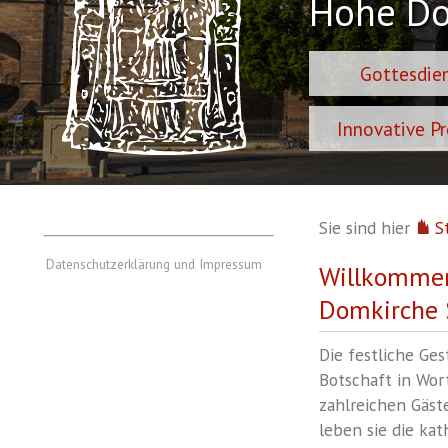
Hohe D
Gottesdie
Innovative P
Sie sind hier
St
Datenschutzerklärung und Impressum
Willkommen
Domkirche S
Die festliche Ge
Botschaft in Wort
zahlreichen Gäste
leben sie die kat