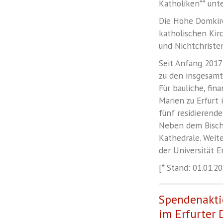
Katholiken** unte
Die Hohe Domkirc
katholischen Kirc
und Nichtchristen
Seit Anfang 2017
zu den insgesamt 
Für bauliche, fin
Marien zu Erfurt 
fünf residierend
Neben dem Bischo
Kathedrale. Weit
der Universität E
[* Stand: 01.01.20
Spendenaktio
im Erfurter