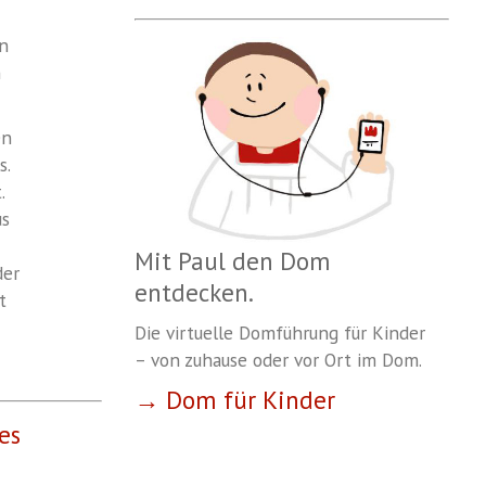
en
n
en
s.
.
us
Mit Paul den Dom
der
entdecken.
t
Die virtuelle Domführung für Kinder
– von zuhause oder vor Ort im Dom.
→ Dom für Kinder
es