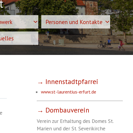
t
uwerk
Personen und Kontakte
uelles
→ Innenstadtpfarrei
www.st-laurentius-erfurt.de
→ Dombauverein
re
Verein zur Erhaltung des Domes St.
Marien und der St. Severikirche