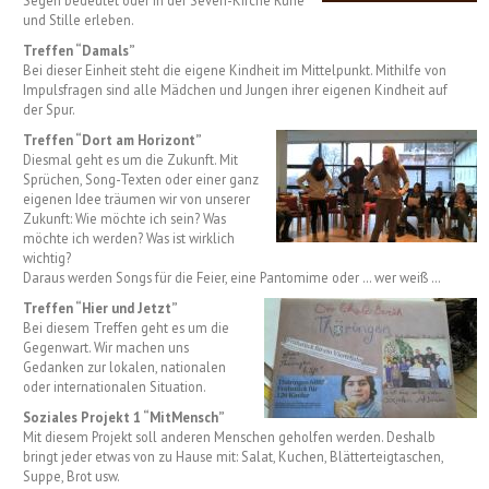
Segen bedeutet oder in der Severi-Kirche Ruhe
und Stille erleben.
Treffen “Damals”
Bei dieser Einheit steht die eigene Kindheit im Mittelpunkt. Mithilfe von
Impulsfragen sind alle Mädchen und Jungen ihrer eigenen Kindheit auf
der Spur.
Treffen “Dort am Horizont”
Diesmal geht es um die Zukunft. Mit
Sprüchen, Song-Texten oder einer ganz
eigenen Idee träumen wir von unserer
Zukunft: Wie möchte ich sein? Was
möchte ich werden? Was ist wirklich
wichtig?
Daraus werden Songs für die Feier, eine Pantomime oder … wer weiß …
Treffen “Hier und Jetzt”
Bei diesem Treffen geht es um die
Gegenwart. Wir machen uns
Gedanken zur lokalen, nationalen
oder internationalen Situation.
Soziales Projekt 1 “MitMensch”
Mit diesem Projekt soll anderen Menschen geholfen werden. Deshalb
bringt jeder etwas von zu Hause mit: Salat, Kuchen, Blätterteigtaschen,
Suppe, Brot usw.