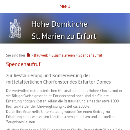
MENÜ
Hohe Domkirche
St. Marien zu Erfurt
Sie sind hier
>
Bauwerk
>
Glasmalereien
>
Spendenaufruf
Spendenaufruf
zur Restaurierung und Konservierung der
mittelalterlichen Chorfenster des Erfurter Domes
Die wertvollen mittelalterlichen Glasmalereien des Hohen Chores sind in
vielfältiger Weise geschädigt. Entsprechend hoch sind die für ihre
Erhaltung nötigen Kosten. Allein die Restaurierung eines der etwa 1000
Rechteckfelder der Chorverglasung kostet ca. 2000 €.
Durch Ihre finanzielle Unterstützung würden Sie einen Beitrag zur
Erhaltung eines wertvollen künstlerischen, religiösen und kulturellen
Zeugnisses leisten.