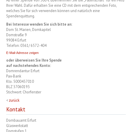
Ab einer Spende von 300 € übernehmen Sie die „Patenschaft“ für ein Feld
Ihrer Wahl. Dafür erhalten Sie eine CD mit dem entsprechenden Foto,
welches Sie für sich verwenden können und natürlich eine
Spendenquittung.
Bei Interesse wenden Sie sich bitte an:
Dom St. Marien, Domkapitel
Domstraße 9
99084 Erfurt
Telefon: 0361/ 6572-404
oder überweisen Sie Ihre Spende
auf nachstehendes Konto:
Domrendantur Erfurt
Pax-Bank
Kto. 5000437010
BLZ
37060193
Stichwort: Chorfenster
<
zurück
Kontakt
Dombauamt Erfurt
Glaswerkstatt
Domstufen 1